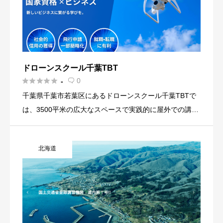
ドローンスクール千葉TBT





0
-

千葉県千葉市若葉区にあるドローンスクール千葉TBTで
は、3500平米の広大なスペースで実践的に屋外での講習
が可能です。 初心者から経験者まで、空撮、農薬散布、
測量、赤外線診断、運航管理など、様々なドローンの基
北海道
礎や業務を学 […]