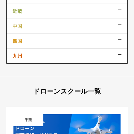
東京
神奈川
千葉
愛知
静岡
新潟
近畿
埼玉
富山
石川
福井
京都
滋賀
和歌山
中国
山梨
長野
岐阜
奈良
三重
大阪
岡山
広島
島根
四国
兵庫
鳥取
山口
香川
徳島
愛媛
九州
高知
福岡
佐賀
長崎
熊本
大分
宮崎
ドローンスクール一覧
鹿児島
沖縄
千葉