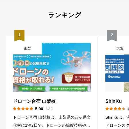
ランキング
1
2
山梨
大阪
ドローン合宿 山梨校
ShinKu





1





5.00

ドローン合宿 山梨校は、山梨県の八ヶ岳文
ShinKu
化村に1泊2日で、ドローンの操縦技術や基
ドローンスク