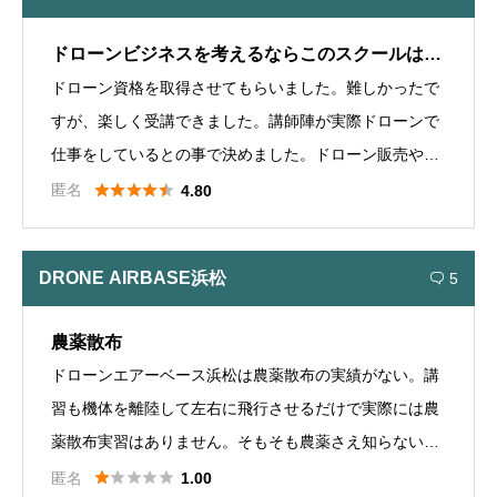
ドローンビジネスを考えるならこのスクールはオ
ドローン資格を取得させてもらいました。難しかったで
ススメ
すが、楽しく受講できました。講師陣が実際ドローンで
仕事をしているとの事で決めました。ドローン販売や卒
業後のビジネス相談や練習会があり、アフターサービス





匿名
4.80
も間違いなくあります。 校長がドローン物流固定翼の操
縦士にはビックリしました。 農薬散布講習は、関連会社
DRONE AIRBASE浜松
5

の出張講習でやっているそうです。
農薬散布
ドローンエアーベース浜松は農薬散布の実績がない。講
習も機体を離陸して左右に飛行させるだけで実際には農
薬散布実習はありません。そもそも農薬さえ知らないよ
うです。 農薬散布に関する講習もやっていません。 こ





匿名
1.00