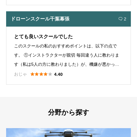
れから農薬散布を仕事にして行こうと思っている方はよ
く調べてしっかりした教習所を選ばれた方が良いと思い
ドローンスクール千葉幕張
2

ます。
とても良いスクールでした
このスクールの私のおすすめポイントは、以下の点で
す。 ①インストラクターが親切 毎回違う人に教わりま
す（私は5人の方に教わりました）が、機嫌が悪かった
り意地悪だったり嫌味ばかり言ったりするような「嫌な





おじゃ
4.40
教官」はいませんでした。 みなさん親切で丁寧に教えて
くれるし、教え方は様々で、いろいろな表現で一生懸命
解説やアドバイスをしてくれます。操作のコツを教えて
くれる人もいれば、視覚的な目標のつかみ方を説明して
分野から探す
くれる人もいるし、操作を慌てないメンタル的な指導を
してくれる人もいるので、教わる側が好き嫌いを言わ