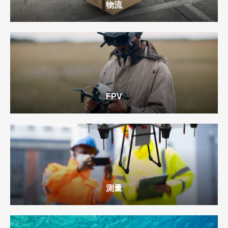
か。 一つだけ難点を言えば、講習では高度１ｍ50cmで
物流
飛行するのに、審査では3m50cmで飛ぶので、感覚（遠
近感）がつかみづらかったことです。練習コートの中で
のドローンの見え方で距離感をつかむ癖がついてしまっ
たので、別の体育館での審査では距離感がつかめずに大
変苦労しました。航路逸脱のピンチが何度もありました
が、無事に1回でパスできたのは、基本指導のおかげと
FPV
感謝しています。
測量