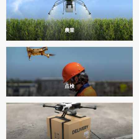
ず、言われたことは全部吸収するつもりで臨めば、同じ
一人にずっと教わるよりためになると思います。特に点
検に関しては、それぞれのインストラクターが様々な角
度からアドバイスしてくれたので、5人の方に教われて
農業
よかったと思っています。 技能審査も同じ人たちが審査
してくれるので、本番で心にゆとりが持てました。緊張
はしましたが、インストラクターの一言アドバイスを思
い出して、少し落ち着くことができた場面がありまし
た。 ②場所が良い アクセスが良いのに加え、建物の端
にあるので人通りが少なく、買い物客の見世物にされる
点検
ことなく静かな環境で講習に専念することができます。
屋内での講習なので、風のある屋外で経験を積むことは
できませんが、練習は資格獲得後にいくらでもできま
す。まずは恵まれた環境でしっかり基本を身につけよう
という向上心のある人に向いているのではないでしょう