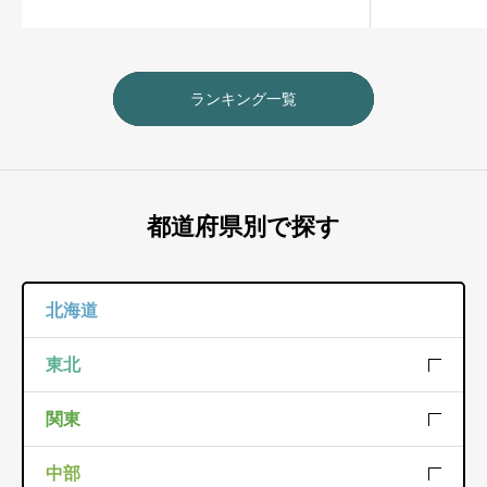
礎知識が学べるスクールです。 宿泊費・食
の深空株式会
費・送迎費も込みになるので、仕事の休日
め、ShinK
を使って短期間で資格を取得したい関東地
メンテナンス
ランキング一覧
方や中部地方に住まれてい […]
I製品に特化 [
都道府県別で探す
北海道
北海道
東北
青森
岩手
秋田
関東
宮城
山形
福島
茨城
栃木
群馬
中部