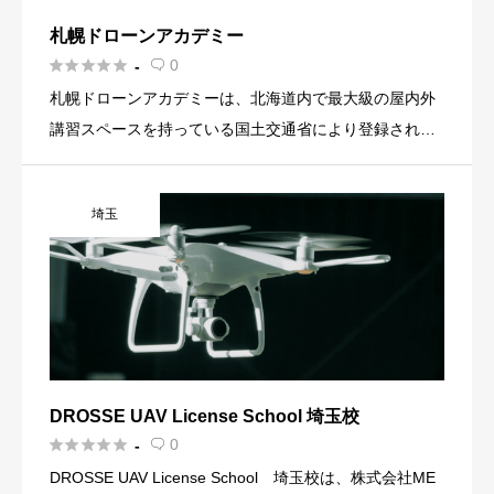
札幌ドローンアカデミー





0
-

札幌ドローンアカデミーは、北海道内で最大級の屋内外
講習スペースを持っている国土交通省により登録された
ドローンスクールです。 一等無人航空機操縦士および二
等無人航空機操縦士の講習を提供しており、修了者は国
埼玉
が実施する実地試験 […]
DROSSE UAV License School 埼玉校





0
-

DROSSE UAV License School 埼玉校は、株式会社ME