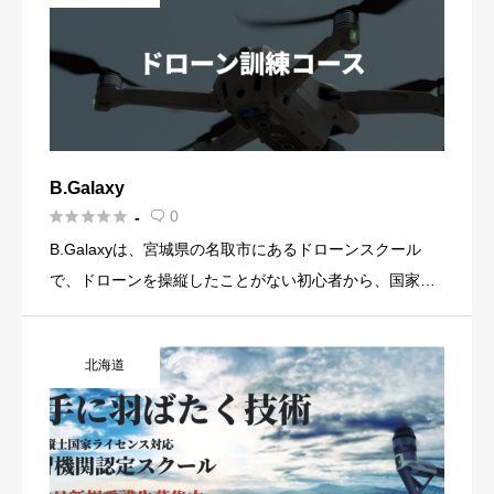
B.Galaxy





0
-

B.Galaxyは、宮城県の名取市にあるドローンスクール
で、ドローンを操縦したことがない初心者から、国家資
格の取得を目指している人まで幅広いコースを用意され
ています。 初心者向けコースでは、業界では珍しい月謝
北海道
制を用意して […]