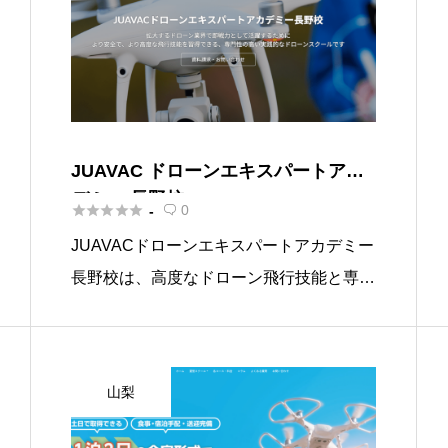
JUAVAC ドローンエキスパートアカ
デミー 長野校





0
-

JUAVACドローンエキスパートアカデミー
長野校は、高度なドローン飛行技能と専門
技術を習得できる実践的なスクールです。
ここでは、国土交通省への飛行許可申請に
必要な10時間の飛行を達成するフライト
山梨
基本技術コースや、測量基 […]