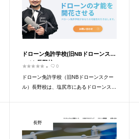
ドローン免許学校(旧NBドローンスク
ール) 長野校





0
-

ドローン免許学校（旧NBドローンスクー
ル）長野校は、塩尻市にあるドローンスク
ールでドローン操作の基礎から応用までを
網羅した包括的なプログラムを提供してい
ます。 このスクールでは、GPSを使用し
長野
ない飛行訓練に重点を置き、電 […]