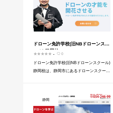
ドローン免許学校(旧NBドローンスク
ール) 静岡校





0
-

ドローン免許学校(旧NBドローンスクール)
静岡校は、静岡市にあるドローンスクール
でGPSを使わない飛行訓練に重点を置い
ており、緊急時にも対応できる高度な技術
を身につけることができます。 講師との
静岡
親密なコミュニケーション […]