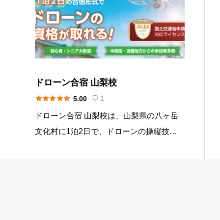
ドローン合宿 山梨校





1
5.00

ドローン合宿 山梨校は、山梨県の八ヶ岳
文化村に1泊2日で、ドローンの操縦技術
や基礎知識が学べるスクールです。 宿泊
費・食費・送迎費も込みになるので、仕事
の休日を使って短期間で資格を取得したい
関東地方や中部地方に住まれてい […]