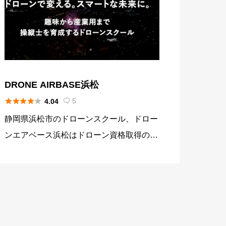
DRONE AIRBASE浜松





5
4.04

静岡県浜松市のドローンスクール、ドロー
ンエアベース浜松はドローン資格取得のみ
ではなく、 ドローンビジネスを始める第
一歩として必要となる知識の講習も多数用
意し卒業生をサポートする、ビジネス特化
型のスクールです。 地域唯一の […]