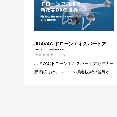
JUAVAC ドローンエキスパートアカ
デミー 新潟校





0
-

JUAVACドローンエキスパートアカデミー
新潟校では、ドローン操縦技術の習得から
次世代の資格取得を目指せる専門分野に特
化した実践的なスクールです。 さらに、J
UAVACのコースは国土交通省認定資格の
「JUAVAC認定UA […]