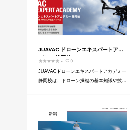
JUAVAC ドローンエキスパートアカ
デミー 静岡校





0
-

JUAVACドローンエキスパートアカデミー
静岡校は、ドローン操縦の基本知識や技
術、安全面や飛行技術、気象学などを含む
実践的なカリキュラムを提供しています。
このアカデミーは、空撮、測量、農薬散布
新潟
など、幅広い分野でドローン […]