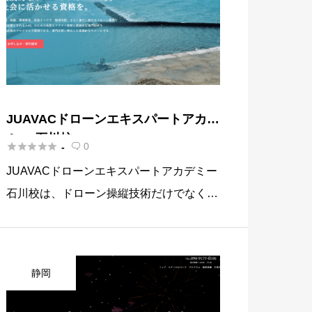
JUAVACドローンエキスパートアカデ
ミー 石川校





0
-

JUAVACドローンエキスパートアカデミー
石川校は、ドローン操縦技術だけでなく、
高度な専門技術を学べる実践的なカリキュ
ラムを提供するドローンスクールです。
このスクールは、ドローン技術を社会貢献
静岡
に活かすための実用的な教育 […]