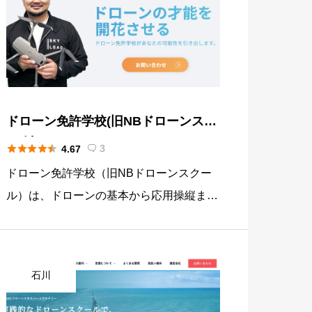
ドローン免許学校(旧NBドローンスク
ール)





3
4.67

ドローン免許学校（旧NBドローンスクー
ル）は、ドローンの基本から応用操縦まで
を網羅する教育コースを提供しています。
この学校の特徴の一つは、GPSを切っての
飛行訓練を行うことで、緊急時の対応能力
石川
を高めることに重点を置いて […]