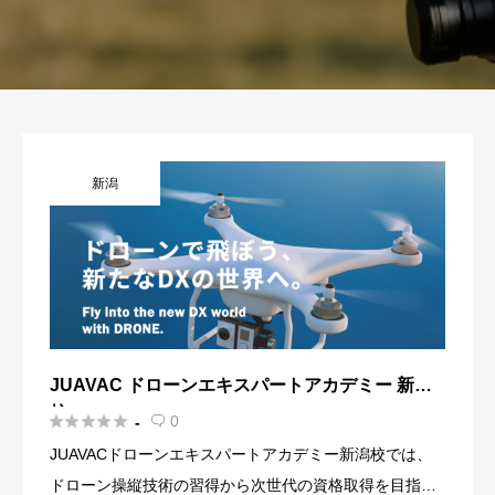
新潟
JUAVAC ドローンエキスパートアカデミー 新潟
校





0
-

JUAVACドローンエキスパートアカデミー新潟校では、
ドローン操縦技術の習得から次世代の資格取得を目指せ