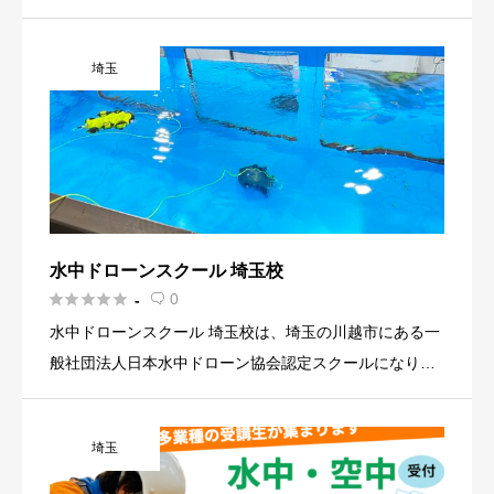
に重点を置いており、緊急時にも対応できる高度な技術
を身につけることができます。 講師との親密なコミュニ
埼玉
ケーション […]
水中ドローンスクール 埼玉校





0
-

水中ドローンスクール 埼玉校は、埼玉の川越市にある一
般社団法人日本水中ドローン協会認定スクールになりま
す。 上空ではなく、水中でのドローンの操縦方法や基本
知識を学ぶことができ、水中ドローンの普及活動”に貢献
埼玉
した認定スクー […]