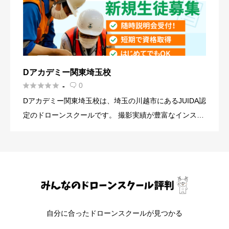
Dアカデミー関東埼玉校





0
-

Dアカデミー関東埼玉校は、埼玉の川越市にあるJUIDA認
定のドローンスクールです。 撮影実績が豊富なインスト
ラクターが多数在籍しており、協会団体が企画する「憧
れのドローンパイロット」に選出された有名講師も在籍
しています。 […]
自分に合ったドローンスクールが見つかる